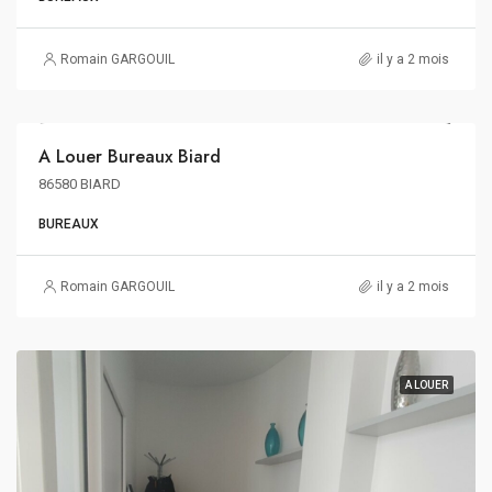
Romain GARGOUIL
il y a 2 mois
135€ m²/an HT HC
A Louer Bureaux Biard
A LOUER
86580 BIARD
BUREAUX
Romain GARGOUIL
il y a 2 mois
A LOUER