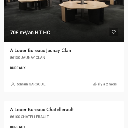
70€ m²/an HT HC
A Louer Bureaux Jaunay Clan
86130 JAUNAY CLAN
BUREAUX
Romain GARGOUIL
il y a 2 mois
123€ m²/an HT HC
A Louer Bureaux Chatellerault
A LOUER
86100 CHATELLERAULT
BUREAUX