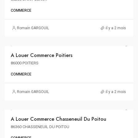
COMMERCE
Romain GARGOUIL
il y a 2 mois
133€ m²/an HT HC
A Louer Commerce Poitiers
A LOUER
86000 POITIERS
COMMERCE
Romain GARGOUIL
il y a 2 mois
88€ m²/an HT HC
A Louer Commerce Chasseneuil Du Poitou
A LOUER
86360 CHASSENEUIL DU POITOU