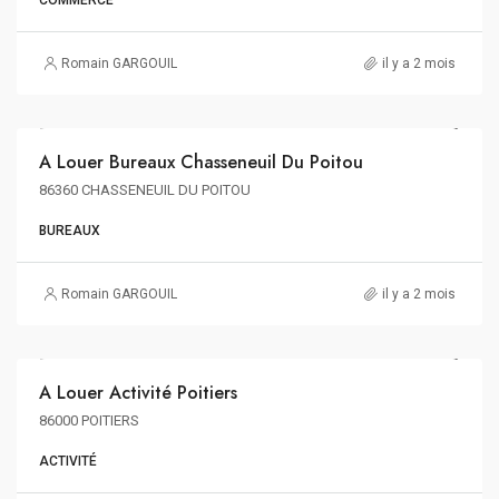
COMMERCE
Romain GARGOUIL
il y a 2 mois
88€ m²/an HT HC
A Louer Bureaux Chasseneuil Du Poitou
A LOUER
86360 CHASSENEUIL DU POITOU
BUREAUX
Romain GARGOUIL
il y a 2 mois
A Louer Activité Poitiers
A LOUER
86000 POITIERS
ACTIVITÉ