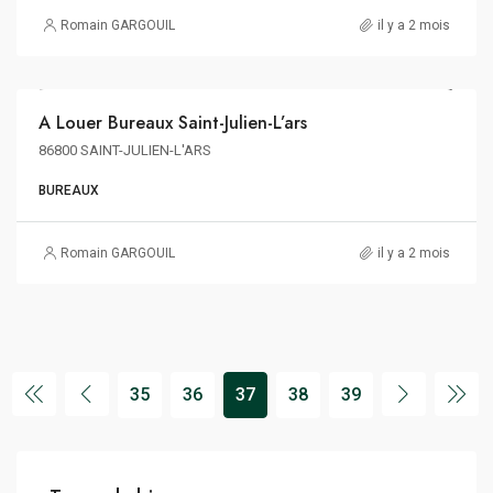
Romain GARGOUIL
il y a 2 mois
203€ m²/an HT HC
A Louer Bureaux Saint-Julien-L’ars
A LOUER
86800 SAINT-JULIEN-L'ARS
BUREAUX
Romain GARGOUIL
il y a 2 mois
35
36
37
38
39