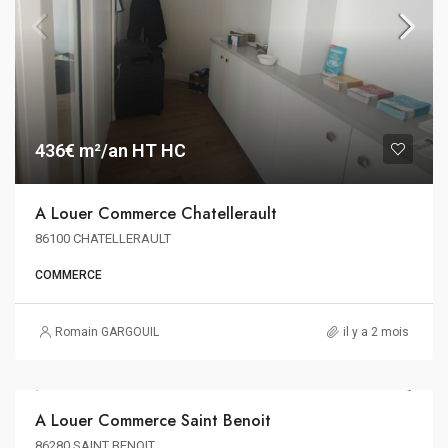
436€ m²/an HT HC
A Louer Commerce Chatellerault
86100 CHATELLERAULT
COMMERCE
Romain GARGOUIL
il y a 2 mois
222€ m²/an HT HC
A Louer Commerce Saint Benoit
A LOUER
86280 SAINT BENOIT