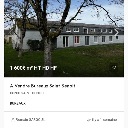
1 600€ m² HT HD HF
A Vendre Bureaux Saint Benoit
86280 SAINT BENOIT
BUREAUX
Romain GARGOUIL
il y a 1 semaine
110€ m²/an HT HC