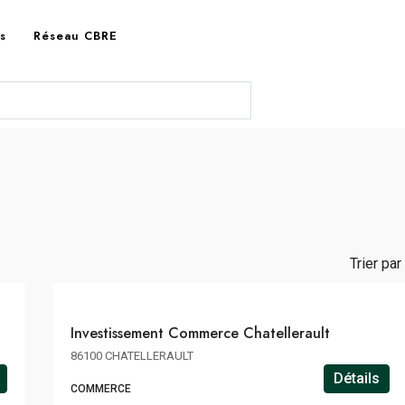
es
Réseau CBRE
1
135€
m²
HT
HD
Trier par 
HF
INVESTISSEMENT
Investissement Commerce Chatellerault
86100 CHATELLERAULT
Détails
COMMERCE