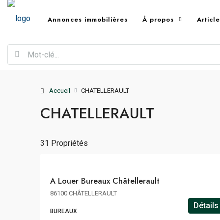
Annonces immobilières
À propos
Articl
Accueil
CHATELLERAULT
CHATELLERAULT
120€
m²/an
HT
31 Propriétés
HC
A
A Louer Bureaux Châtellerault
LOUER
86100 CHÂTELLERAULT
Détails
BUREAUX
52€