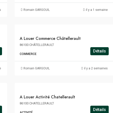
76€
m²/an
s
Romain GARGOUIL
il y a 1 semaine
HT
HC
A
A Louer Commerce Châtellerault
LOUER
86100 CHÂTELLERAULT
Détails
COMMERCE
60€
m²/an
e
Romain GARGOUIL
il y a 2 semaines
HT
HC
A
A Louer Activité Chatellerault
LOUER
86100 CHATELLERAULT
Détails
ACTIVITÉ