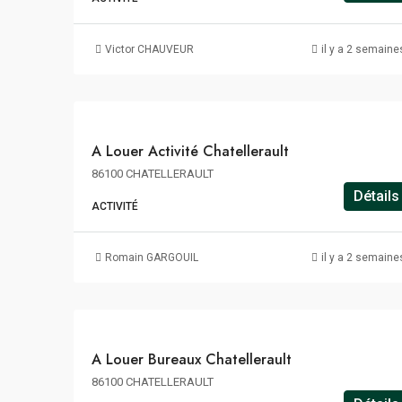
48€
m²/an
Victor CHAUVEUR
il y a 2 semaine
HT
HC
A
A Louer Activité Chatellerault
LOUER
86100 CHATELLERAULT
Détails
ACTIVITÉ
96€
m²/an
Romain GARGOUIL
il y a 2 semaine
HT
HC
A
A Louer Bureaux Chatellerault
LOUER
86100 CHATELLERAULT