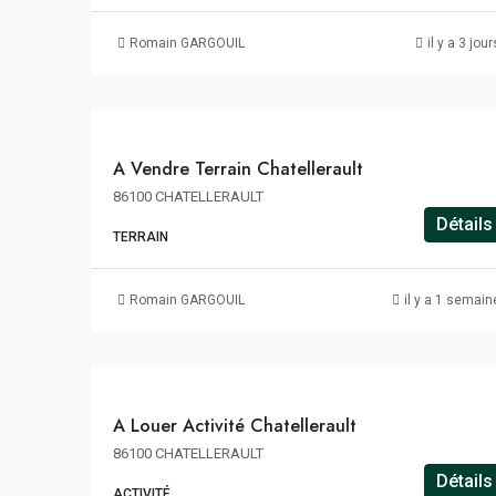
m²
HT
Romain GARGOUIL
il y a 3 jour
HD
HF
A
A Vendre Terrain Chatellerault
VENDRE
86100 CHATELLERAULT
Détails
TERRAIN
76€
m²/an
Romain GARGOUIL
il y a 1 semain
HT
HC
A
A Louer Activité Chatellerault
LOUER
86100 CHATELLERAULT
Détails
ACTIVITÉ