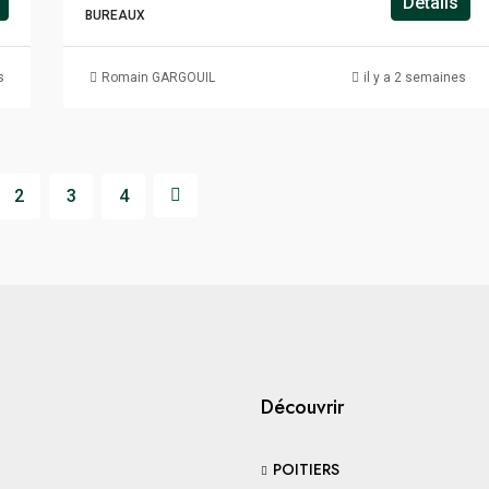
Détails
BUREAUX
s
Romain GARGOUIL
il y a 2 semaines
2
3
4
Découvrir
POITIERS