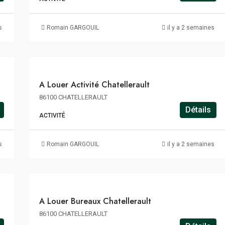
83€
m²/an
s
Romain GARGOUIL
il y a 2 semaines
HT
HC
A
A Louer Activité Chatellerault
LOUER
86100 CHATELLERAULT
Détails
ACTIVITÉ
83€
m²/an
s
Romain GARGOUIL
il y a 2 semaines
HT
HC
A
A Louer Bureaux Chatellerault
LOUER
86100 CHATELLERAULT