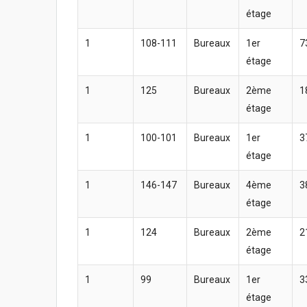
étage
1
108-111
Bureaux
1er
7
étage
1
125
Bureaux
2ème
1
étage
1
100-101
Bureaux
1er
3
étage
1
146-147
Bureaux
4ème
3
étage
1
124
Bureaux
2ème
2
étage
1
99
Bureaux
1er
3
étage