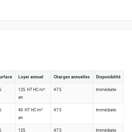
urface
Loyer annuel
Charges annuelles
Disponibilité
6
125  HT HC m²
47.5 
Immédiate
an
5
40  HT HC m²
47.5 
Immédiate
an
6
125 
47.5 
Immédiate