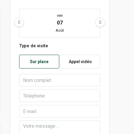
ven
07
Août
Type de visite
lun
10
Sur place
Appel vidéo
Août
mar
11
Août
mer
12
Août