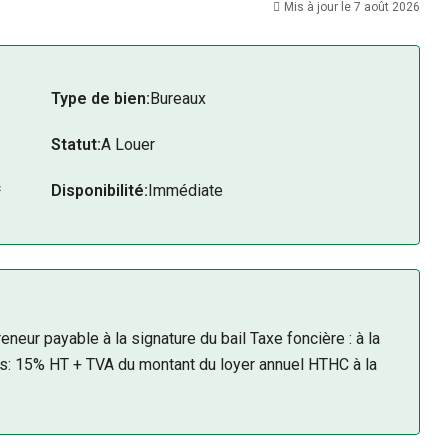
Mis à jour le 7 août 2026
econnu.
 tailles.
 cabinet ou une société de services.
Type de bien:
Bureaux
Statut:
A Louer
²
Disponibilité:
Immédiate
neur payable à la signature du bail Taxe foncière : à la
s: 15% HT + TVA du montant du loyer annuel HTHC à la