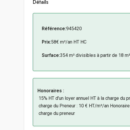
Détails
Immeuble moderne en
R+5
.
Environnement tertiaire et technologique r
Espaces adaptés aux entreprises de toutes
Idéal pour une entreprise, une start-up, un
Référence:
945420
Disponible immédiatement.
Prix:
58€ m²/an HT HC
Surface:
354 m² divisibles à partir de 18 m
Honoraires :
15% HT d'un loyer annuel HT à la charge du pre
charge du Preneur : 10 € HT/m²/an Honoraire
charge du preneur