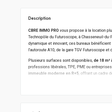
Description
CBRE IMMO PRO
vous propose à la location pl
Technopôle du Futuroscope, à Chasseneuil-du-
dynamique et innovant, ces bureaux bénéficient
l’autoroute A10, de la gare TGV Futuroscope et d
Plusieurs surfaces sont disponibles,
de 18 m² 
professions libérales, TPE, PME ou entreprise
immeuble moderne en R+5
, offrant un cadre d
Les + du bien :
Emplacement privilégié au coeur du
Techn
Accès immédiat à l’
A10
et à la
RD910
.
À proximité de la
gare TGV Futuroscope
.
Surfaces disponibles de
18 m² à 73 m²
.