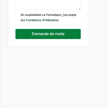
jeu
13
En soumettant ce formulaire, j'accepte
Août
les
Conditions d'Utilisation
ven
Demande de visite
14
Août
lun
17
Août
mar
18
Août