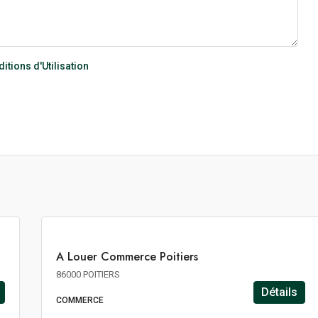
itions d'Utilisation
271€
m²/an
HT
HC
A
A Louer Commerce Poitiers
LOUER
86000 POITIERS
Détails
COMMERCE