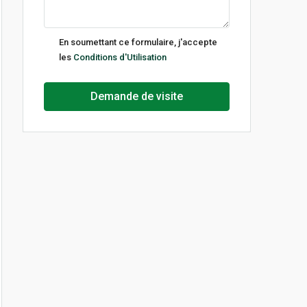
jeu
13
En soumettant ce formulaire, j'accepte
Août
les
Conditions d'Utilisation
ven
Demande de visite
14
Août
lun
17
Août
mar
18
Août