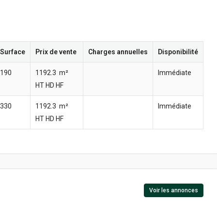
Surface
Prix de vente
Charges annuelles
Disponibilité
190
1192.3  m²
Immédiate
HT HD HF
330
1192.3  m²
Immédiate
HT HD HF
Voir les annonces