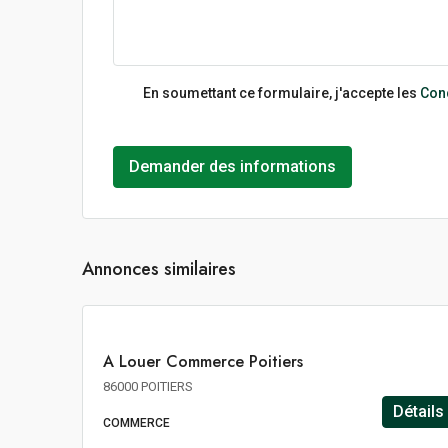
En soumettant ce formulaire, j'accepte les
Cond
Demander des informations
176€
m²/an
Annonces similaires
HT
HC
A
A Louer Commerce Poitiers
LOUER
86000 POITIERS
Détails
COMMERCE