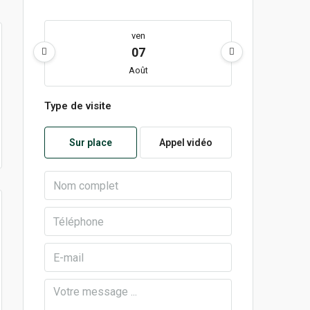
ven
07
Août
Type de visite
lun
10
Sur place
Appel vidéo
Août
mar
11
Août
mer
12
Août