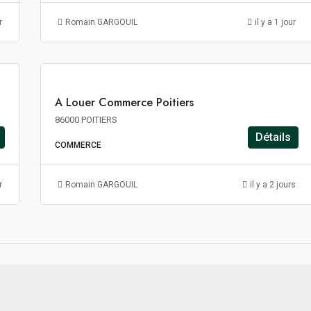
84€
m²/an
r
Romain GARGOUIL
il y a 1 jour
HT
HC
A
A Louer Commerce Poitiers
LOUER
86000 POITIERS
Détails
COMMERCE
r
Romain GARGOUIL
il y a 2 jours