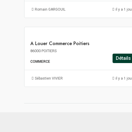
139€
m²/an
Romain GARGOUIL
il y a 1 jou
HT
HC
A
A Louer Commerce Poitiers
LOUER
86000 POITIERS
Détails
COMMERCE
Sébastien VIVIER
il y a 1 jou