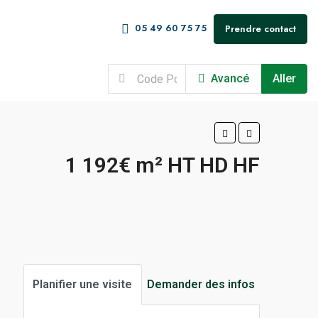
05 49 60 75 75
Prendre contact
Avancé
Aller
1 192€ m² HT HD HF
Planifier une visite
Demander des infos