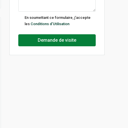
ven
14
En soumettant ce formulaire, j'accepte
Août
les
Conditions d'Utilisation
lun
Demande de visite
17
Août
mar
18
Août
mer
19
Août