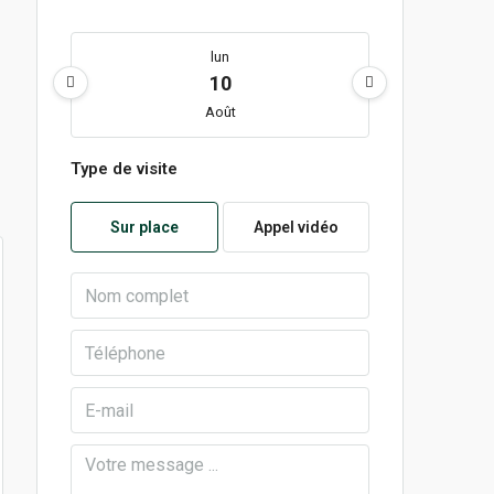
lun
10
Août
Type de visite
mar
11
Sur place
Appel vidéo
Août
mer
12
Août
jeu
13
Août