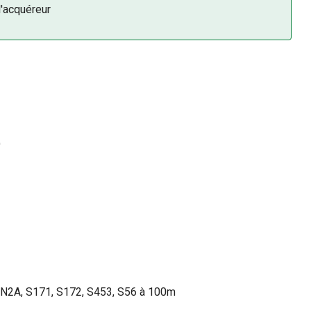
l'acquéreur
)
1, N2A, S171, S172, S453, S56 à 100m