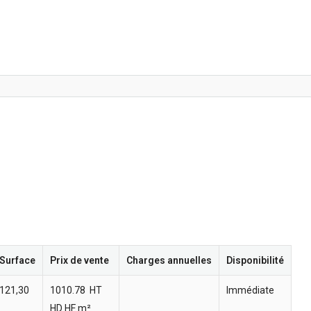
Surface
Prix de vente
Charges annuelles
Disponibilité
121,30
1010.78  HT
Immédiate
HD HF m²