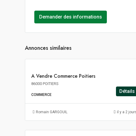
Demander des informations
2
000€
m²
HT
Annonces similaires
HD
HF
A
A Vendre Commerce Poitiers
VENDRE
86000 POITIERS
Détails
COMMERCE
138€
m²/an
Romain GARGOUIL
il y a 2 jour
HT
HC