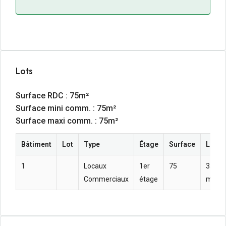
Lots
Surface RDC : 75m²
Surface mini comm. : 75m²
Surface maxi comm. : 75m²
Bâtiment
Lot
Type
Étage
Surface
Loyer
1
Locaux
1er
75
350  
Commerciaux
étage
m² an