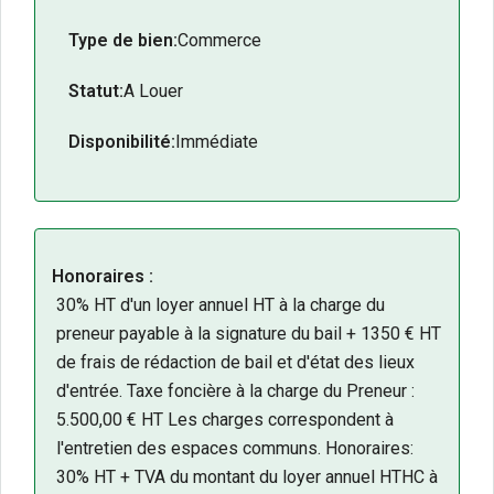
314 m² d’espace commercial.
Type de bien:
Commerce
Proximité des commerces, services et grands
axes de circulation.
Statut:
A Louer
Adapté à diverses activités commerciales ou de
services.
Disponibilité:
Immédiate
N’hésitez pas à contacter notre équipe pour tout
renseignement complémentaire ou pour organiser
une visite.
Honoraires :
30% HT d'un loyer annuel HT à la charge du
preneur payable à la signature du bail + 1350 € HT
de frais de rédaction de bail et d'état des lieux
d'entrée. Taxe foncière à la charge du Preneur :
5.500,00 € HT Les charges correspondent à
l'entretien des espaces communs. Honoraires:
30% HT + TVA du montant du loyer annuel HTHC à