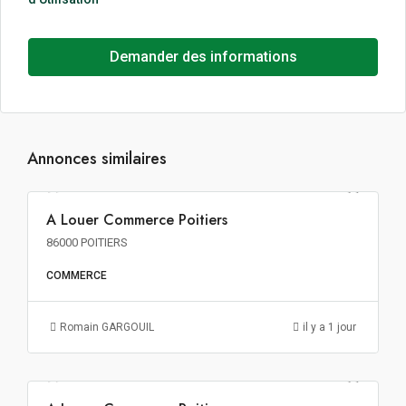
Demander des informations
Annonces similaires
176€ m²/an HT HC
A Louer Commerce Poitiers
A LOUER
86000 POITIERS
COMMERCE
Romain GARGOUIL
il y a 1 jour
271€ m²/an HT HC