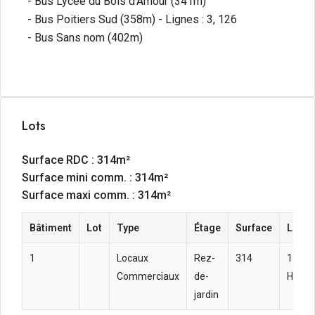
- Bus Lycée du Bois d'Amour (341m)
- Bus Poitiers Sud (358m) - Lignes : 3, 126
- Bus Sans nom (402m)
Lots
Surface RDC : 314m²
Surface mini comm. : 314m²
Surface maxi comm. : 314m²
Bâtiment
Lot
Type
Étage
Surface
Loyer
1
Locaux
Rez-
314
114.64
Commerciaux
de-
HC m²
jardin