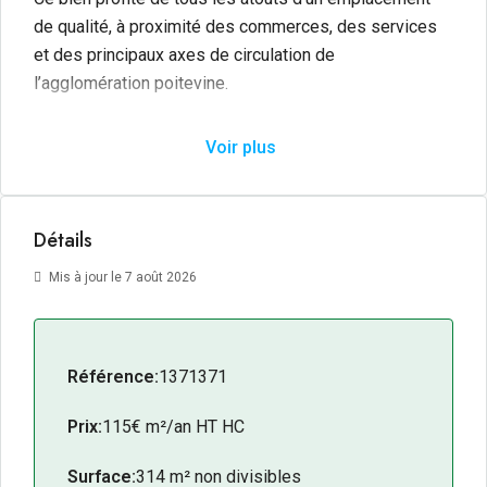
de qualité, à proximité des commerces, des services
et des principaux axes de circulation de
l’agglomération poitevine.
D’une surface de
314 m²
, ce local présente une
Voir plus
configuration généreuse et adaptée à diverses
activités commerciales ou de services. Sa situation
géographique, au sein d’un tissu urbain dense et
Détails
fréquenté, en fait un actif pertinent pour tout porteur de
projet souhaitant s’implanter sur un emplacement
Mis à jour le 7 août 2026
offrant visibilité et accessibilité.
Les + du bien :
Référence:
1371371
Localisation au 204 avenue du 8 Mai 1945, axe
structurant et passant de Poitiers.
Prix:
115€ m²/an HT HC
Secteur à fort passage et clientèle établie.
Bonne visibilité depuis la voie publique.
Surface:
314 m² non divisibles