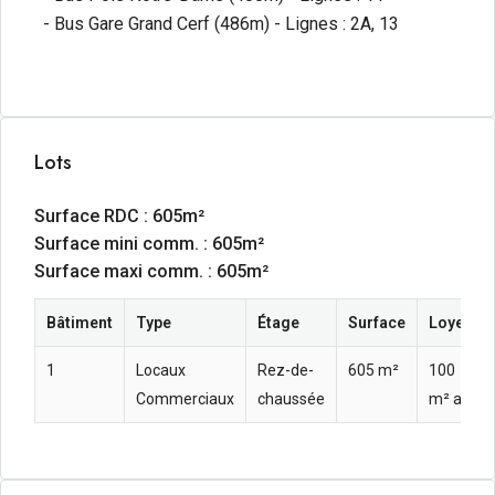
- Bus Gare Grand Cerf (486m) - Lignes : 2A, 13
Lots
Surface RDC : 605m²
Surface mini comm. : 605m²
Surface maxi comm. : 605m²
Bâtiment
Type
Étage
Surface
Loyer an
1
Locaux
Rez-de-
605 m²
100  HT 
Commerciaux
chaussée
m² an