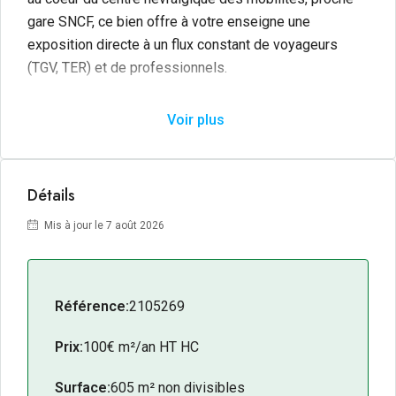
gare SNCF, ce bien offre à votre enseigne une
exposition directe à un flux constant de voyageurs
(TGV, TER) et de professionnels.
Développant une vaste surface de
605 m²,
ce local
Voir plus
constitue un véritable levier de visibilité et de
croissance. Parfaitement connecté, il profite d’une
accessibilité optimale grâce à la proximité immédiate
Détails
de la gare routière et des lignes majeures du réseau de
transports en commun de l’agglomération. C’est
Mis à jour le 7 août 2026
l’adresse idéale pour les entreprises visant
l’excellence et souhaitant affirmer leur présence au
sein d’un pôle stratégique en pleine effervescence.
Référence:
2105269
Les + du bien :
Prix:
100€ m²/an HT HC
Emplacement
: Premium, Quartier gare SNCF.
Visibilité
: Flux piétonnier et routier exceptionnel.
Surface:
605 m² non divisibles