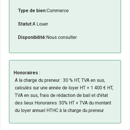
Surface
: 605 m² de volumes exploitables.
Type de bien:
Commerce
Accessibilité
: Pôle d’échanges multimodal
immédiat.
Statut:
A Louer
Potentiel
: Véritable levier de croissance et
d’image.
Disponibilité:
Nous consulter
2 places de stationnements privatifs
N’hésitez pas à contacter notre équipe pour tout
renseignement complémentaire ou pour organiser
une visite.
Honoraires :
A la charge du preneur : 30 % HT, TVA en sus,
calculés sur une année de loyer HT + 1 400 € HT,
TVA en sus, frais de rédaction de bail et d'état
des lieux Honoraires: 30% HT + TVA du montant
du loyer annuel HTHC à la charge du preneur