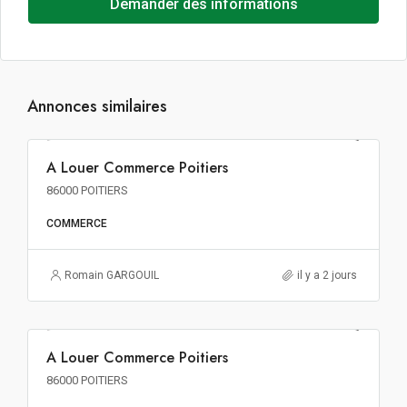
Demander des informations
Annonces similaires
176€ m²/an HT HC
A Louer Commerce Poitiers
A LOUER
86000 POITIERS
COMMERCE
Romain GARGOUIL
il y a 2 jours
271€ m²/an HT HC
A Louer Commerce Poitiers
A LOUER
86000 POITIERS