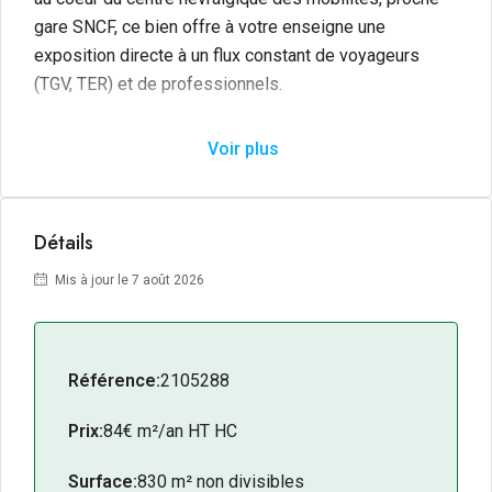
gare SNCF, ce bien offre à votre enseigne une
exposition directe à un flux constant de voyageurs
(TGV, TER) et de professionnels.
Développant une vaste surface de
830 m²
, ce local
Voir plus
constitue un véritable levier de visibilité et de
croissance. Parfaitement connecté, il profite d’une
accessibilité optimale grâce à la proximité immédiate
Détails
de la gare routière et des lignes majeures du réseau de
transports en commun de l’agglomération. C’est
Mis à jour le 7 août 2026
l’adresse idéale pour les entreprises visant
l’excellence et souhaitant affirmer leur présence au
sein d’un pôle stratégique en pleine effervescence.
Référence:
2105288
Les + du bien
Prix:
84€ m²/an HT HC
Emplacement
: Premium, Quartier gare SNCF.
Visibilité
: Flux piétonnier et routier exceptionnel.
Surface:
830 m² non divisibles