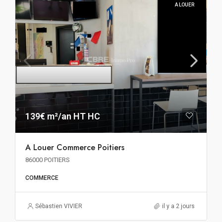
A LOUER
139€ m²/an HT HC
A Louer Commerce Poitiers
86000 POITIERS
COMMERCE
Sébastien VIVIER
il y a 2 jours