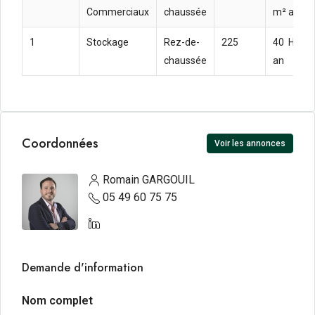
Commerciaux
chaussée
m² an
1
Stockage
Rez-de-
225
40  HT H
chaussée
an
Coordonnées
Voir les annonces
Romain GARGOUIL
05 49 60 75 75
Demande d'information
Nom complet