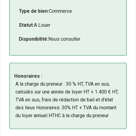
Surface
: 605 m² de volumes exploitables.
Type de bien:
Commerce
Accessibilité
: Pôle d’échanges multimodal
immédiat.
Statut:
A Louer
Potentiel
: Véritable levier de croissance et
d’image.
Disponibilité:
Nous consulter
2 places de stationnements privatifs.
N’hésitez pas à contacter notre équipe pour tout
renseignement complémentaire ou pour organiser
une visite.
Honoraires :
A la charge du preneur : 30 % HT, TVA en sus,
calculés sur une année de loyer HT + 1 400 € HT,
TVA en sus, frais de rédaction de bail et d'état
des lieux Honoraires: 30% HT + TVA du montant
du loyer annuel HTHC à la charge du preneur