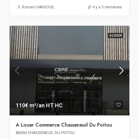
Romain GARGOUIL
il y a 3 semaines
A LOUER
110€ m²/an HT HC
A Louer Commerce Chasseneuil Du Poitou
86360 CHASSENEUIL DU POITOU