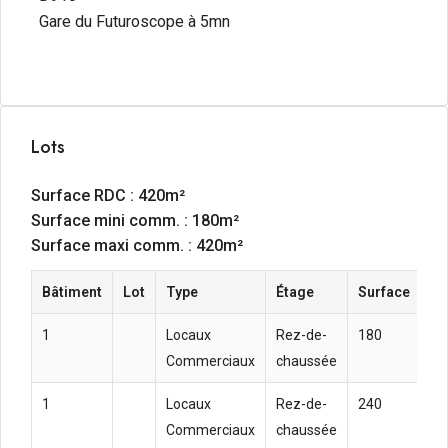
Gare du Futuroscope à 5mn
Lots
Surface RDC : 420m²
Surface mini comm. : 180m²
Surface maxi comm. : 420m²
Bâtiment
Lot
Type
Étage
Surface
Lo
1
Locaux
Rez-de-
180
15
Commerciaux
chaussée
HC
1
Locaux
Rez-de-
240
16
Commerciaux
chaussée
m²