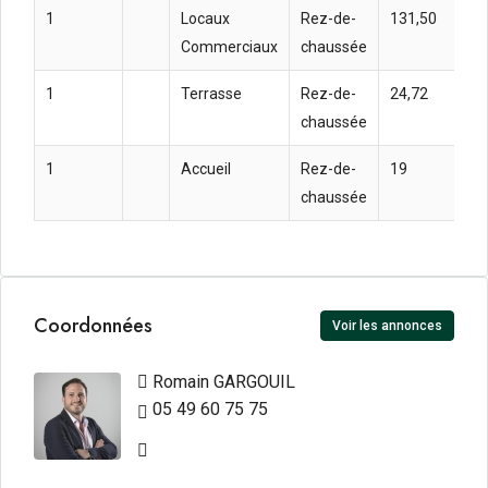
1
Locaux
Rez-de-
131,50
72
Commerciaux
chaussée
m²
1
Terrasse
Rez-de-
24,72
72
chaussée
m²
1
Accueil
Rez-de-
19
72
chaussée
m²
Coordonnées
Voir les annonces
Romain GARGOUIL
05 49 60 75 75