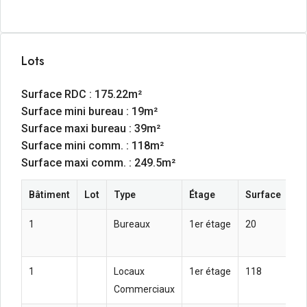
Lots
Surface RDC : 175.22m²
Surface mini bureau : 19m²
Surface maxi bureau : 39m²
Surface mini comm. : 118m²
Surface maxi comm. : 249.5m²
Bâtiment
Lot
Type
Étage
Surface
Lo
1
Bureaux
1er étage
20
72
m²
1
Locaux
1er étage
118
72
Commerciaux
m²