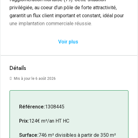
privilégiée, au coeur d’un pôle de forte attractivité,
garantit un flux client important et constant, idéal pour
une implantation commerciale réussie.
D’une surface totale de 746 m², ce bâtiment
Voir plus
indépendant offre de vastes volumes d’exploitation,
particulièrement adaptés à une enseigne alimentaire ou
à de l’équipement de la maison. Le local bénéficie de
Détails
deux accès distincts sur ses façades, facilitant ainsi la
gestion des flux clients et logistiques. De plus, une
Mis à jour le 6 août 2026
division de la cellule est envisageable à partir de 350
m², offrant une véritable flexibilité selon votre cahier
des charges.
Référence:
1308445
Les + du bien
Prix:
124€ m²/an HT HC
Emplacement
: Zone de la Mude, secteur
commercial majeur et dynamique.
Surface:
746 m² divisibles à partir de 350 m²