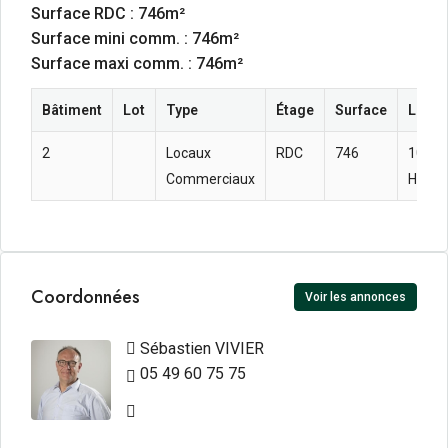
Surface RDC : 746m²
Surface mini comm. : 746m²
Surface maxi comm. : 746m²
Bâtiment
Lot
Type
Étage
Surface
Loyer
2
Locaux
RDC
746
104.44
Commerciaux
HC m²
Coordonnées
Voir les annonces
Sébastien VIVIER
05 49 60 75 75