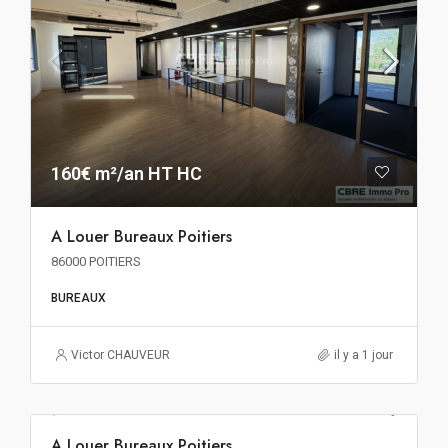
160€ m²/an HT HC
A Louer Bureaux Poitiers
86000 POITIERS
BUREAUX
Victor CHAUVEUR
il y a 1 jour
138€ m²/an HT HC
A Louer Bureaux Poitiers
A LOUER