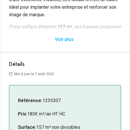
idéal pour implanter votre entreprise et renforcer son
image de marque
.
D’une surface d’environ
157 m²
, ces bureaux proposent
un espace facilement modulable, permettant
Voir plus
d’aménager des bureaux cloisonnés, un open space,
des salles de réunion ou un siège social selon les
besoins de votre activité.
Détails
Les + du bien :
Mis à jour le 7 août 2026
Emplacement stratégique sur un axe très
fréquenté.
Excellente visibilité commerciale.
Référence:
1335307
Accès rapide au centre-ville et aux principaux
axes routiers.
Prix:
183€ m²/an HT HC
Surface modulable offrant de nombreuses
possibilités d’aménagement.
Surface:
157 m² non divisibles