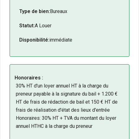
Environnement tertiaire, commercial et de
Type de bien:
Bureaux
services.
Idéal pour une entreprise souhaitant développer
Statut:
A Louer
sa visibilité et accueillir ses collaborateurs dans
des locaux fonctionnels.
Disponibilité:
immédiate
Disponible immédiatement.
Une opportunité idéale pour les entreprises,
professions libérales ou sociétés de services
recherchant des bureaux bénéficiant d’une
adresse stratégique et d’une forte visibilité sur
Honoraires :
l’agglomération de Poitiers.
30% HT d'un loyer annuel HT à la charge du
preneur payable à la signature du bail + 1.200 €
HT de frais de rédaction de bail et 150 € HT de
frais de réalisation d'état des lieux d'entrée
Honoraires: 30% HT + TVA du montant du loyer
annuel HTHC à la charge du preneur