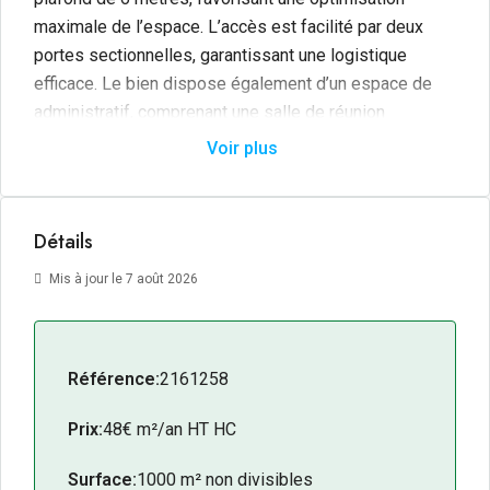
maximale de l’espace. L’accès est facilité par deux
portes sectionnelles, garantissant une logistique
efficace. Le bien dispose également d’un espace de
administratif, comprenant une salle de réunion
spacieuse de 100 m², six bureaux cloisonnés pour une
Voir plus
confidentialité optimale, ainsi qu’un espace d’accueil
accueillant. Cette offre représente une opportunité
exceptionnelle pour toute entreprise cherchant à
Détails
s’implanter à Niort.
Mis à jour le 7 août 2026
Référence:
2161258
Prix:
48€ m²/an HT HC
Surface:
1000 m² non divisibles