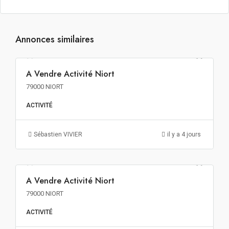
Annonces similaires
937€ m² HT HD HF
A Vendre Activité Niort
A VENDRE
79000 NIORT
ACTIVITÉ
Sébastien VIVIER
il y a 4 jours
1 286€ m² NET VENDEUR
A Vendre Activité Niort
A VENDRE
79000 NIORT
ACTIVITÉ