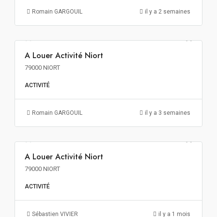
Romain GARGOUIL
il y a 2 semaines
98€ m²/an HT HC
A Louer Activité Niort
A LOUER
79000 NIORT
ACTIVITÉ
Romain GARGOUIL
il y a 3 semaines
86€ m²/an HT HC
A Louer Activité Niort
A LOUER
79000 NIORT
ACTIVITÉ
Sébastien VIVIER
il y a 1 mois