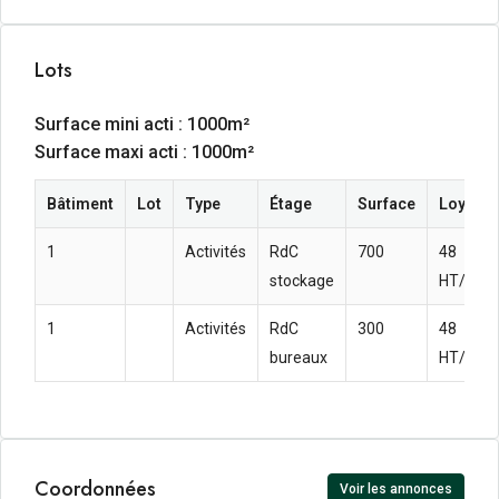
Lots
Surface mini acti : 1000m²
Surface maxi acti : 1000m²
Bâtiment
Lot
Type
Étage
Surface
Loyer a
1
Activités
RdC
700
48 
stockage
HT/HC/
1
Activités
RdC
300
48 
bureaux
HT/HC/
Coordonnées
Voir les annonces