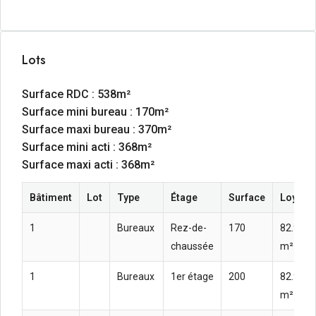
Lots
Surface RDC : 538m²
Surface mini bureau : 170m²
Surface maxi bureau : 370m²
Surface mini acti : 368m²
Surface maxi acti : 368m²
Bâtiment
Lot
Type
Étage
Surface
Loyer a
1
Bureaux
Rez-de-
170
82.92  
chaussée
m² an
1
Bureaux
1er étage
200
82.92  
m² an