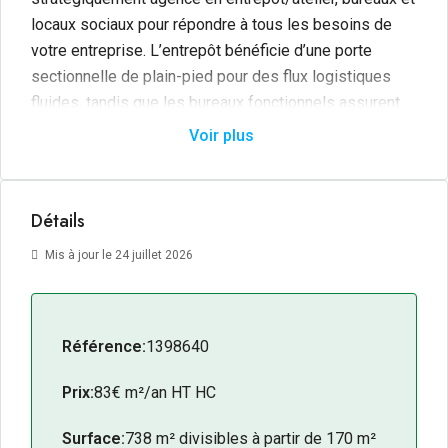
locaux sociaux pour répondre à tous les besoins de
votre entreprise. L’entrepôt bénéficie d’une porte
sectionnelle de plain-pied pour des flux logistiques
fluides, tandis que les bureaux fonctionnels assurent
une communication directe avec la zone d’activité.
Voir plus
Disponible immédiatement.
Détails
Mis à jour le 24 juillet 2026
Référence:
1398640
Prix:
83€ m²/an HT HC
Surface:
738 m² divisibles à partir de 170 m²