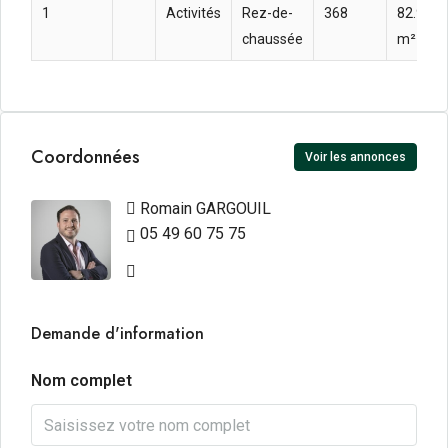
1
Activités
Rez-de-
368
82.92  
chaussée
m² an
Coordonnées
Voir les annonces
Romain GARGOUIL
05 49 60 75 75
Demande d'information
Nom complet