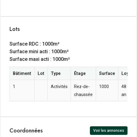
Lots
Surface RDC : 1000m²
Surface mini acti : 1000m²
Surface maxi acti : 1000m²
Bâtiment
Lot
Type
Étage
Surface
Loyer a
1
Activités
Rez-de-
1000
48  HT
chaussée
an
Coordonnées
Voir les annonces