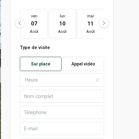
ven
lun
mar
mer
07
10
11
12
Août
Août
Août
Août
Type de visite
Sur place
Appel vidéo
Heure