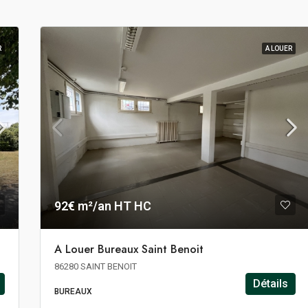
R
A LOUER
92€ m²/an HT HC
A Louer Bureaux Saint Benoit
86280 SAINT BENOIT
Détails
BUREAUX