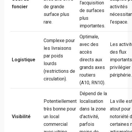
l’acquisition
foncier
de grande
activités
de surfaces
surface plus
nécessitan
plus
rare.
l’espace.
importantes.
Optimale,
Complexe pour
avec des
Les activi
les livraisons
accès
des flux
par poids
Logistique
directs aux
importants
lourds
grands axes
privilégier 
(restrictions de
routiers
périphérie.
circulation).
(A10, RN10).
Dépend de la
Potentiellement
localisation
La ville es
très bonne pour
dans la zone
atout pour 
Visibilité
un local
d’activité,
notoriété 
commercial
parfois
certaines
avec vitrine.
moins de
artisanales