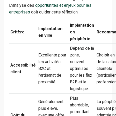
L’analyse des
opportunités et enjeux pour les
entreprises
doit guider cette réflexion.
Implantation
Implantation
Critère
en
Recomma
en ville
périphérie
Dépend de la
Excellente pour
zone,
Choisir en
les activités
souvent
de la natur
Accessibilité
B2C et
optimisée
clientèle
client
l’artisanat de
pour les flux
(particulie
proximité.
B2B et la
profession
logistique.
Plus
Généralement
La périphé
abordable,
plus élevé,
souvent pl
permettant
Coût du
avec une offre
adaptée po