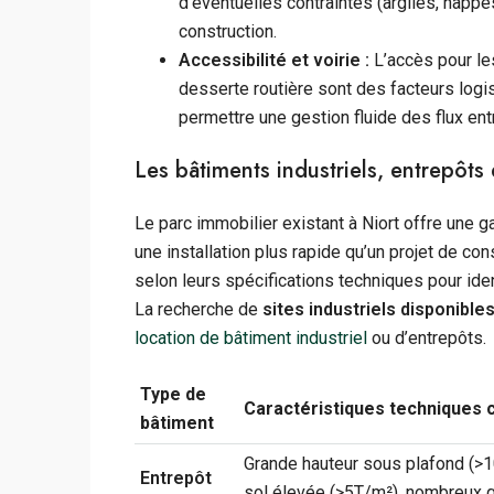
d’éventuelles contraintes (argiles, nappe
construction.
Accessibilité et voirie :
L’accès pour les
desserte routière sont des facteurs logist
permettre une gestion fluide des flux ent
Les bâtiments industriels, entrepôts 
Le parc immobilier existant à Niort offre une 
une installation plus rapide qu’un projet de con
selon leurs spécifications techniques pour iden
La recherche de
sites industriels disponibles
location de bâtiment industriel
ou d’entrepôts.
Type de
Caractéristiques techniques 
bâtiment
Grande hauteur sous plafond (>1
Entrepôt
sol élevée (>5T/m²), nombreux 