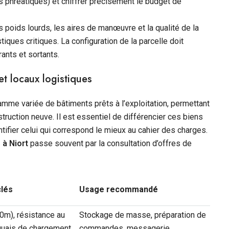
s phréatiques) et chiffrer précisément le budget de
 poids lourds, les aires de manœuvre et la qualité de la
iques critiques. La configuration de la parcelle doit
rants et sortants.
et locaux logistiques
gamme variée de bâtiments prêts à l’exploitation, permettant
struction neuve. Il est essentiel de différencier ces biens
tifier celui qui correspond le mieux au cahier des charges.
 à Niort
passe souvent par la consultation d’offres de
clés
Usage recommandé
0m), résistance au
Stockage de masse, préparation de
quais de chargement,
commandes, messagerie,