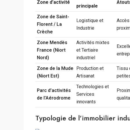
Zone d’activité
Atout
principale
Zone de Saint-
Logistique et
Accès 
Florent / La
Industrie
proxim
Crèche
Zone Mendès
Activités mixtes
Excell
France (Niort
et Tertiaire
entrep
Nord)
industriel
Zone de la Mude
Production et
Tissu 
(Niort Est)
Artisanat
petite
Technologies et
Parc d’activités
Proxim
Services
de l’Aérodrome
qualit
innovants
Typologie de l’immobilier indu