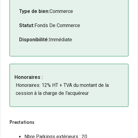
Rentabilité : Chiffre d’affaires régulier et faible
Type de bien:
Commerce
loyer.
Clientèle : Base solide et fidélisée (locale et
Statut:
Fonds De Commerce
ouvriers).
Disponibilité:
Capacité : Terrasse attractive de 50 places.
Immédiate
Équilibre : Horaires d’ouverture compatibles avec
une vie de famille.
Agencement : Outil de travail excellent et
fonctionnel.
Honoraires :
Honoraires: 12% HT + TVA du montant de la
cession à la charge de l'acquéreur
Prestations
Nbre Parkings extérieurs : 20