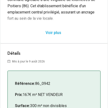
Poitiers (86). Cet établissement bénéficie d’un
emplacement central privilégié, assurant un ancrage
fort au sein de la vie locale.
Parfaitement agencé et prêt à l’emploi, ce commerce
Voir plus
dispose d’un outil de travail performant associé à un
faible loyer. Il s’accompagne d’une belle terrasse
offrant une capacité d’accueil de 50 personnes et de
Détails
facilités de stationnement à proximité immédiate.
L’activité génère un chiffre d’affaires constant, porté
Mis à jour le 9 août 2026
par une clientèle fidèle composée d’habitants du
secteur et d’ouvriers. Son modèle d’exploitation, avec
des horaires maîtrisés, est particulièrement adapté
Référence:
86_0942
pour un couple de repreneurs souhaitant concilier
réussite professionnelle et cadre de vie familial de
Prix:
167€ m² NET VENDEUR
qualité.
Surface:
300 m² non divisibles
Les + du bien