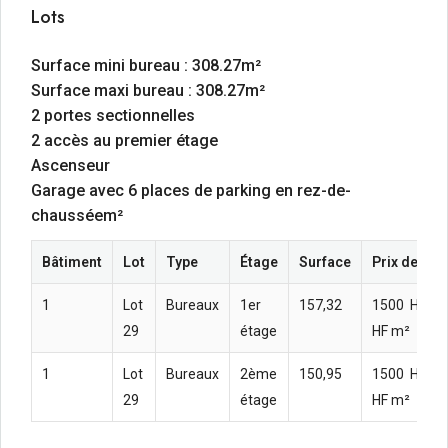
Lots
Surface mini bureau : 308.27m²
Surface maxi bureau : 308.27m²
2 portes sectionnelles
2 accès au premier étage
Ascenseur
Garage avec 6 places de parking en rez-de-
chausséem²
Bâtiment
Lot
Type
Étage
Surface
Prix de ven
1
Lot
Bureaux
1er
157,32
1500  HT H
29
étage
HF m²
1
Lot
Bureaux
2ème
150,95
1500  HT H
29
étage
HF m²