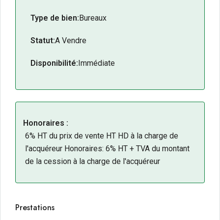
Surface
: 308 m² de plateau tertiaire.
Type de bien:
Bureaux
Stationnement
: Places privatives dédiées, atout
rare en centre-ville.
Statut:
A Vendre
Cadre de travail
: Environnement privilégié et
Disponibilité:
Immédiate
dynamique.
Potentiel
: Opportunité idéale pour une
implantation durable.
Honoraires :
6% HT du prix de vente HT HD à la charge de
l'acquéreur Honoraires: 6% HT + TVA du montant
de la cession à la charge de l'acquéreur
Prestations