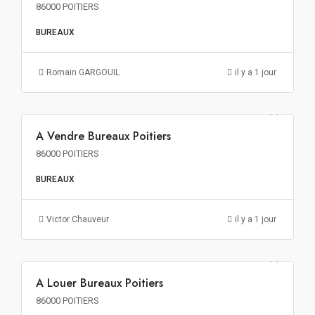
86000 POITIERS
BUREAUX
Romain GARGOUIL
il y a 1 jour
1 351€ m² HT HD HF
A Vendre Bureaux Poitiers
A VENDRE
86000 POITIERS
BUREAUX
Victor Chauveur
il y a 1 jour
146€ m²/an HT HC
A Louer Bureaux Poitiers
A LOUER
86000 POITIERS