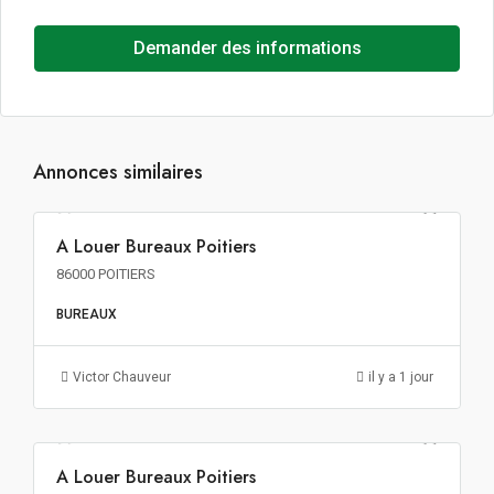
Demander des informations
Annonces similaires
203€ m²/an HT HC
A Louer Bureaux Poitiers
A LOUER
86000 POITIERS
BUREAUX
Victor Chauveur
il y a 1 jour
135€ m²/an HT HC
A Louer Bureaux Poitiers
A LOUER