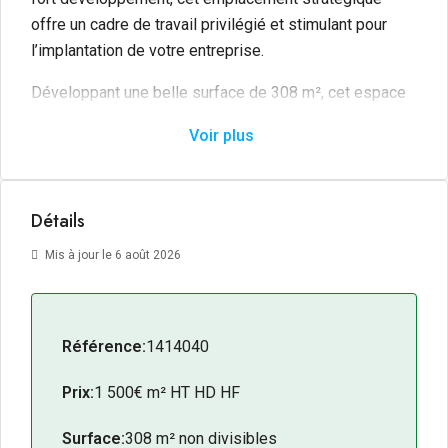
offre un cadre de travail privilégié et stimulant pour
l’implantation de votre entreprise.
Développant une belle surface de 308 m², cet espace
tertiaire vous permet d’aménager un environnement de
Voir plus
travail fonctionnel et parfaitement adapté à vos
exigences. Pour un confort d’usage optimal au
quotidien, le bien dispose de places de stationnement
Détails
dédiées, un véritable atout en hyper-centre pour
faciliter l’accès de vos collaborateurs et l’accueil de
Mis à jour le 6 août 2026
vos visiteurs. Il s’agit d’une opportunité rare pour
ancrer durablement votre activité dans un
environnement économique porteur.
Référence:
1414040
Les + du bien
Prix:
1 500€ m² HT HD HF
Emplacement
: Coeur de ville, secteur en fort
développement.
Surface:
308 m² non divisibles