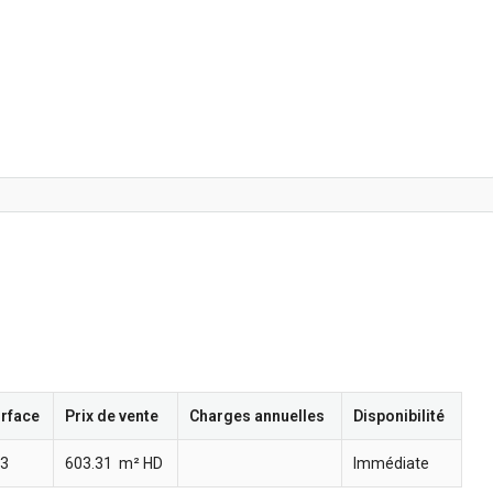
rface
Prix de vente
Charges annuelles
Disponibilité
3
603.31  m² HD
Immédiate