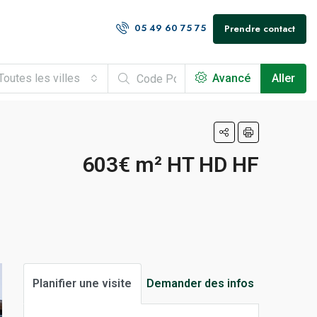
05 49 60 75 75
Prendre contact
Toutes les villes
Avancé
Aller
603€ m² HT HD HF
Planifier une visite
Demander des infos