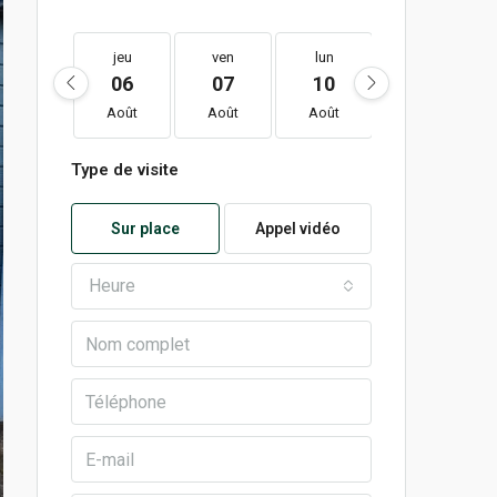
jeu
ven
lun
mar
06
07
10
11
Août
Août
Août
Août
Type de visite
Sur place
Appel vidéo
Heure