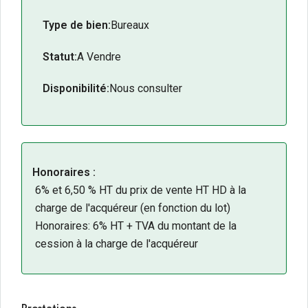
Surface totale d’environ
432
m²
.
Type de bien:
Bureaux
Lots divisibles à partir de
128
m²
.
Plateaux de bureaux entièrement modulables.
Statut:
A Vendre
Accès rapide à la rocade, à l’
aéroport de
Disponibilité:
Poitiers-Biard
Nous consulter
et aux principaux axes routiers.
Environnement tertiaire dynamique et attractif.
Prestations modernes adaptées aux exigences
des entreprises.
Idéal pour un siège social, une société de
Honoraires :
services, un cabinet ou une entreprise en
6% et 6,50 % HT du prix de vente HT HD à la
développement.
charge de l'acquéreur (en fonction du lot)
Une opportunité rare pour implanter
Honoraires: 6% HT + TVA du montant de la
durablement votre activité dans un
cession à la charge de l'acquéreur
environnement de qualité.