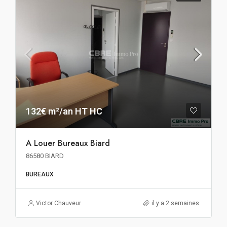
132€ m²/an HT HC
A Louer Bureaux Biard
86580 BIARD
BUREAUX
Victor Chauveur
il y a 2 semaines
137€ m²/an HT HC