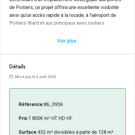
de Poitiers, ce projet offrira une excellente visibilité
ainsi qu’un accès rapide à la rocade, à l’aéroport de
Poitiers-Biard et aux principaux axes routiers.
Développant une surface totale d’environ
432
m²
, cet
Voir plus
ensemble est
divisible à partir de 128 m²
, permettant
de répondre aux besoins des PME comme des
grandes entreprises. Les plateaux, conçus pour être
Détails
entièrement modulables, vous offriront une grande
liberté d’aménagement afin de créer un environnement
Mis à jour le 6 août 2026
de travail moderne, performant et adapté à votre
activité.
Les + du bien :
Référence:
86_0956
Emplacement stratégique à Biard, aux portes de
Prix:
1 800€ m² HT HD HF
Poitiers.
Programme immobilier neuf.
Surface:
432 m² divisibles à partir de 128 m²
Excellente visibilité pour votre entreprise.