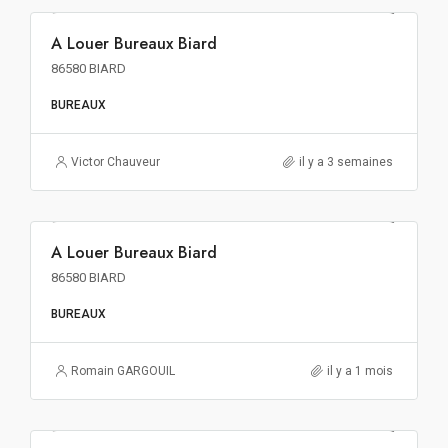
A Louer Bureaux Biard
A LOUER
86580 BIARD
BUREAUX
Victor Chauveur
il y a 3 semaines
210€ m²/an HT HC
A Louer Bureaux Biard
A LOUER
86580 BIARD
BUREAUX
Romain GARGOUIL
il y a 1 mois
2 100€ m² HT HD HF