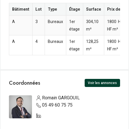
Bâtiment
Lot
Type
Étage
Surface
Prix de ven
A
3
Bureaux
1er
304,10
1800  HT H
étage
m²
HF m²
A
4
Bureaux
1er
128,25
1800  HT H
étage
m²
HF m²
Coordonnées
Voir les annonces
Romain GARGOUIL
05 49 60 75 75