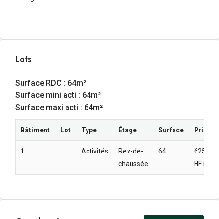
Lots
Surface RDC : 64m²
Surface mini acti : 64m²
Surface maxi acti : 64m²
Bâtiment
Lot
Type
Étage
Surface
Prix de
1
Activités
Rez-de-
64
625  HT
chaussée
HF m²