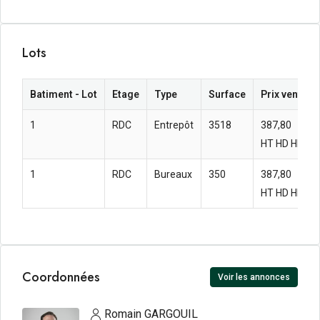
Lots
Batiment - Lot
Etage
Type
Surface
Prix vente
1
RDC
Entrepôt
3518
387,80 
HT HD HF
1
RDC
Bureaux
350
387,80 
HT HD HF
Coordonnées
Voir les annonces
Romain GARGOUIL