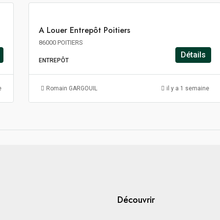
A
A Louer Entrepôt Poitiers
LOUER
86000 POITIERS
Détails
ENTREPÔT
e
Romain GARGOUIL
il y a 1 semaine
Découvrir