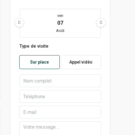
ven
07
Août
Type de visite
lun
10
Sur place
Appel vidéo
Août
mar
11
Août
mer
12
Août