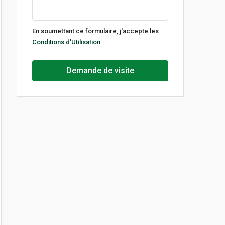
jeu
13
En soumettant ce formulaire, j'accepte les
Août
Conditions d'Utilisation
ven
Demande de visite
14
Août
lun
17
Août
mar
18
Août