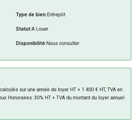
nement est adapté aux opérations de chargement et de d
Type de bien:
Entrepôt
Statut:
A Louer
Disponibilité:
Nous consulter
 calculés sur une année de loyer HT + 1 400 € HT, TVA en
 lieux Honoraires: 30% HT + TVA du montant du loyer annuel