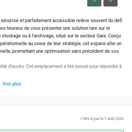
, sécurisé et parfaitement accessible relève souvent du défi
es heureux de vous présenter une solution rare sur le
 stockage ou à l’archivage, situé sur le secteur Gare. Conçu
opérationnelle au coeur de leur stratégie, cet espace allie un
nnelle, promettant une optimisation sans précédent de vos
ilité d’accès. Cet emplacement a été pensé pour répondre à
Voir plus
 boulevard principal, le local permet de rejoindre l’autoroute
ilitant les livraisons et les expéditions régionales ou
ation face à la gare SNCF et à la gare routière offre une
lifiant les déplacements de vos équipes et la gestion de vos
Mis à jour le 7 août 2026