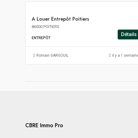
A
A Louer Entrepôt Poitiers
LOUER
86000 POITIERS
Détails
ENTREPÔT
Romain GARGOUIL
il y a 1 semain
CBRE Immo Pro