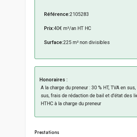
Facilité de man’uvre et de desserte : L’environ
Référence:
2105283
Prix:
40€ m²/an HT HC
Surface:
225 m² non divisibles
Honoraires :
A la charge du preneur : 30 % HT, TVA en sus,
sus, frais de rédaction de bail et d'état des
HTHC à la charge du preneur
Prestations