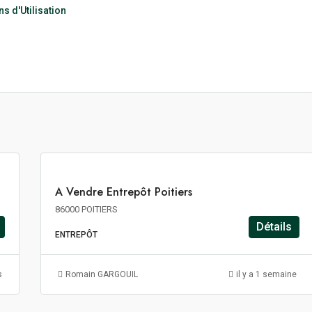
s d'Utilisation
1
518€
m²
HT
HD
HF
A
A Vendre Entrepôt Poitiers
VENDRE
86000 POITIERS
Détails
ENTREPÔT
150€
m²/an
s
Romain GARGOUIL
il y a 1 semaine
HT
HC