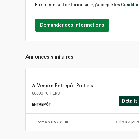
En soumettant ce formulaire, j'accepte les
Condition
Demander des informations
800€
m²
HT
Annonces similaires
HD
HF
A
A Vendre Entrepôt Poitiers
VENDRE
86000 POITIERS
Détails
ENTREPÔT
130€
m²/an
Romain GARGOUIL
il y a 4 jour
HT
HC