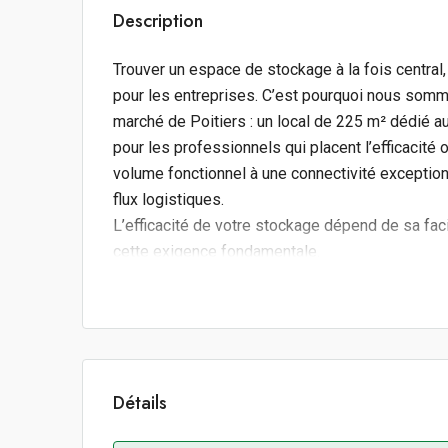
Description
Trouver un espace de stockage à la fois central
pour les entreprises. C’est pourquoi nous somm
marché de Poitiers : un local de 225 m² dédié au
pour les professionnels qui placent l’efficacité 
volume fonctionnel à une connectivité exceptio
flux logistiques.
L’efficacité de votre stockage dépend de sa fac
cette exigence fondamentale.
Connexion directe aux axes majeurs : Situé sur un
A10 (Paris-Bordeaux) en moins de 15 minutes, fac
nationales.
Proximité immédiate du pôle multimodal : La situ
flexibilité logistique rare en centre-ville, simp
Détails
acheminements.