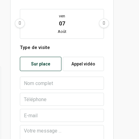
ven
07
Août
Type de visite
lun
10
Sur place
Appel vidéo
Août
mar
11
Août
mer
12
Août