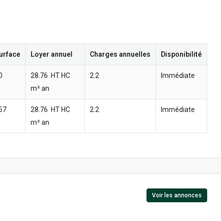
urface
Loyer annuel
Charges annuelles
Disponibilité
0
28.76  HT HC
2.2 
Immédiate
m² an
57
28.76  HT HC
2.2 
Immédiate
m² an
Voir les annonces