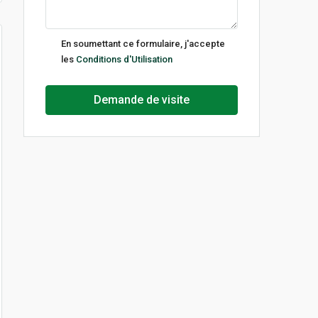
jeu
13
En soumettant ce formulaire, j'accepte
Août
les
Conditions d'Utilisation
ven
Demande de visite
14
Août
lun
17
Août
mar
18
Août