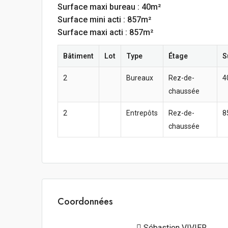
Surface maxi bureau : 40m²
Surface mini acti : 857m²
Surface maxi acti : 857m²
Bâtiment
Lot
Type
Étage
S
2
Bureaux
Rez-de-
4
chaussée
2
Entrepôts
Rez-de-
8
chaussée
Coordonnées
Sébastien VIVIER