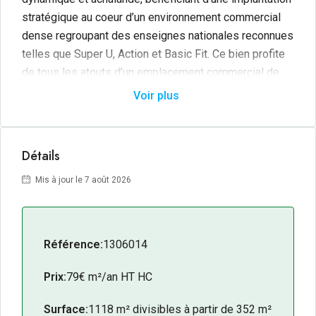
stratégique au coeur d’un environnement commercial
dense regroupant des enseignes nationales reconnues
telles que Super U, Action et Basic Fit. Ce bien profite
de tous les atouts d’un emplacement commercial de
premier ordre, alliant flux de clientèle soutenu, visibilité
Voir plus
optimale et parkings communs mutualisés garantissant
une accessibilité maximale.
Détails
Proposées dans une configuration flexible de
352 m²
et
765 m²
environ, ces cellules commerciales offrent à
Mis à jour le 7 août 2026
chaque preneur la possibilité d’adapter la surface
retenue à ses besoins spécifiques et à son projet
d’exploitation. Livrées brut de béton, hors d’eau, hors
Référence:
1306014
d’air et avec fourreaux des fluides en attente, elles
permettent à chaque enseigne de réaliser ses propres
Prix:
79€ m²/an HT HC
aménagements intérieurs en parfaite adéquation avec
son concept et son identité commerciale. Les parkings
Surface:
1118 m² divisibles à partir de 352 m²