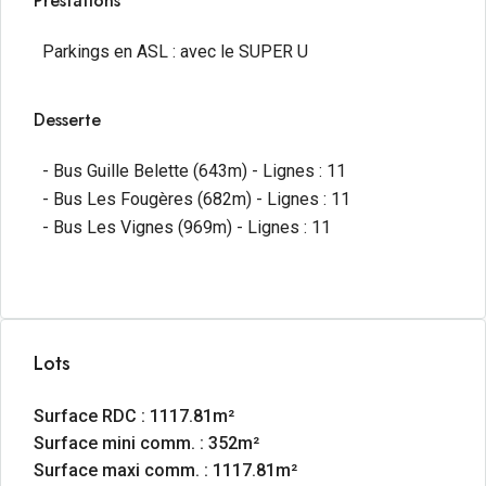
Prestations
stationnement optimisés pour la clientèle.
N’hésitez pas à contacter notre équipe pour tout
Parkings en ASL : avec le SUPER U
renseignement complémentaire ou pour organiser
une visite.
Desserte
- Bus Guille Belette (643m) - Lignes : 11
- Bus Les Fougères (682m) - Lignes : 11
- Bus Les Vignes (969m) - Lignes : 11
Lots
Surface RDC : 1117.81m²
Surface mini comm. : 352m²
Surface maxi comm. : 1117.81m²