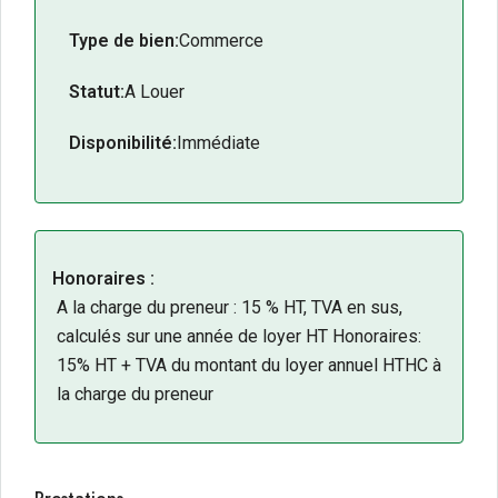
communs à l’ensemble des locataires garantissent
des conditions de stationnement optimales pour la
Type de bien:
Commerce
clientèle, atout indispensable au sein d’une zone
Statut:
A Louer
commerciale de cette envergure.
Les + du bien :
Disponibilité:
Immédiate
Implantation à Neuville-de-Poitou, au coeur d’un
secteur commercial dynamique et achalandé.
Environnement commercial dense : Super U,
Action, Basic Fit et autres enseignes nationales.
Honoraires :
Cellules de 352 m² et 765 m² environ : flexibilité
A la charge du preneur : 15 % HT, TVA en sus,
de surface adaptée à chaque projet.
calculés sur une année de loyer HT Honoraires:
Livraison brut de béton, hors d’eau, hors d’air,
15% HT + TVA du montant du loyer annuel HTHC à
fourreaux des fluides en attente.
la charge du preneur
Aménagement intérieur libre : personnalisation
totale selon le concept de l’enseigne.
Parkings communs mutualisés : accessibilité et