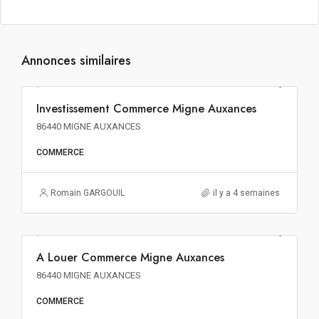
Annonces similaires
833€ m² HT HD HF
Investissement Commerce Migne Auxances
INVESTISSEMENT
86440 MIGNE AUXANCES
COMMERCE
Romain GARGOUIL
il y a 4 semaines
90€ m²/an HT HC
A Louer Commerce Migne Auxances
A LOUER
86440 MIGNE AUXANCES
COMMERCE