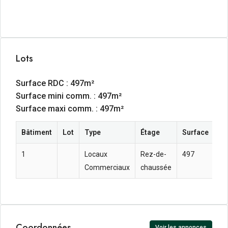
Lots
Surface RDC : 497m²
Surface mini comm. : 497m²
Surface maxi comm. : 497m²
Bâtiment
Lot
Type
Étage
Surface
Lo
1
Locaux
Rez-de-
497
96
Commerciaux
chaussée
m²
Coordonnées
Voir les annonces