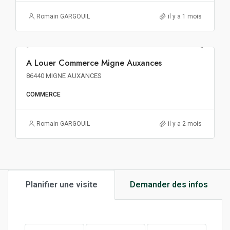
Romain GARGOUIL
il y a 1 mois
100€ m²/an HT HC
A Louer Commerce Migne Auxances
A LOUER
86440 MIGNE AUXANCES
COMMERCE
Romain GARGOUIL
il y a 2 mois
Planifier une visite
Demander des infos