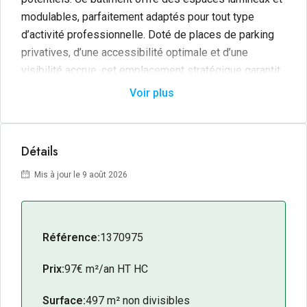
modulables, parfaitement adaptés pour tout type
d’activité professionnelle. Doté de places de parking
privatives, d’une accessibilité optimale et d’une
visibilité accrue, cet emplacement stratégique garantit
une visibilité maximale pour votre entreprise. Ne
Voir plus
manquez pas cette occasion unique d’installer votre
activité dans un environnement dynamique et attractif.
Détails
Mis à jour le 9 août 2026
Référence:
1370975
Prix:
97€ m²/an HT HC
Surface:
497 m² non divisibles