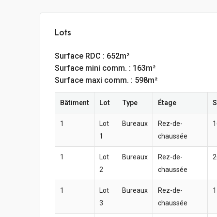
Lots
Surface RDC : 652m²
Surface mini comm. : 163m²
Surface maxi comm. : 598m²
Bâtiment
Lot
Type
Étage
S
1
Lot
Bureaux
Rez-de-
1
1
chaussée
1
Lot
Bureaux
Rez-de-
2
2
chaussée
1
Lot
Bureaux
Rez-de-
1
3
chaussée