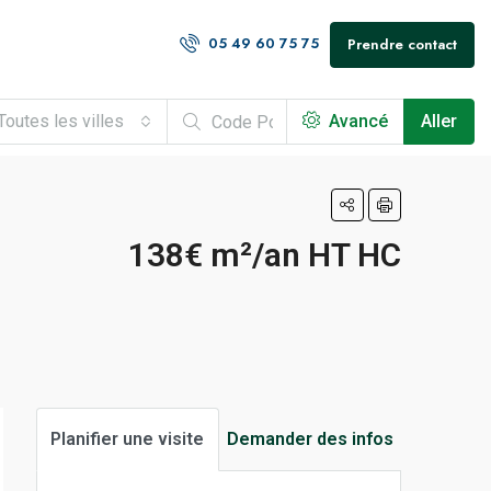
05 49 60 75 75
Prendre contact
Toutes les villes
Avancé
Aller
138€ m²/an HT HC
Planifier une visite
Demander des infos