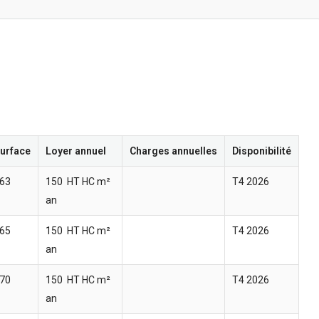
urface
Loyer annuel
Charges annuelles
Disponibilité
63
150  HT HC m²
T4 2026
an
65
150  HT HC m²
T4 2026
an
70
150  HT HC m²
T4 2026
an