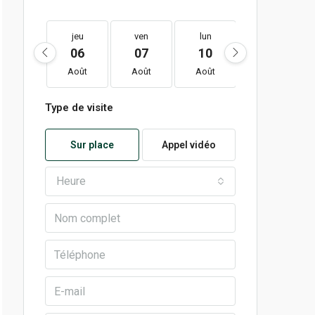
jeu
ven
lun
mar
06
07
10
11
Août
Août
Août
Août
Type de visite
Sur place
Appel vidéo
Heure