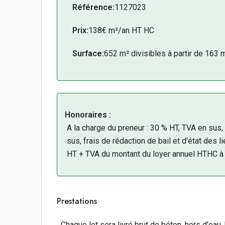
Référence:
1127023
Prix:
138€ m²/an HT HC
Surface:
652 m² divisibles à partir de 163 
Honoraires :
A la charge du preneur : 30 % HT, TVA en sus
sus, frais de rédaction de bail et d'état des 
HT + TVA du montant du loyer annuel HTHC à 
Prestations
Chaque lot sera livré brut de béton, hors d'eau, 