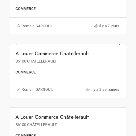
COMMERCE
Romain GARGOUIL
il y a 7 jours
99€ m²/an HT HC
A Louer Commerce Chatellerault
A LOUER
86100 CHATELLERAULT
COMMERCE
Romain GARGOUIL
il y a 2 semaines
88€ m²/an HT HC
A Louer Commerce Châtellerault
A LOUER
86100 CHÂTELLERAULT
COMMERCE