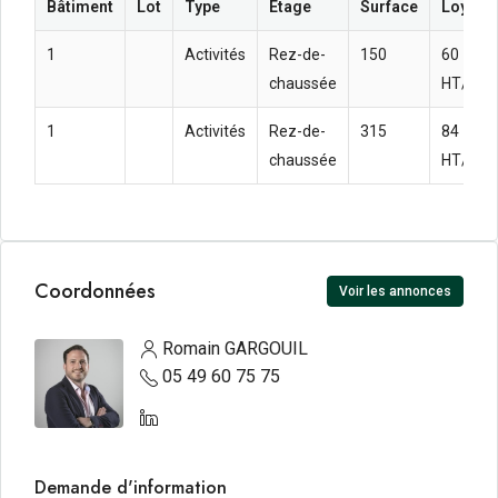
Bâtiment
Lot
Type
Étage
Surface
Loyer a
1
Activités
Rez-de-
150
60 
chaussée
HT/HC/
1
Activités
Rez-de-
315
84 
chaussée
HT/HC/
Coordonnées
Voir les annonces
Romain GARGOUIL
05 49 60 75 75
Demande d'information