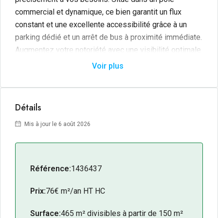
commercial et dynamique, ce bien garantit un flux
constant et une excellente accessibilité grâce à un
parking dédié et un arrêt de bus à proximité immédiate.
Augmentez votre notoriété avec une visibilité optimale
grâce à la possibilité d’installer votre enseigne en
Voir plus
façade. Un actif stratégique pour toute entreprise
cherchant à allier fonctionnalité et visibilité.
Détails
Mis à jour le 6 août 2026
Référence:
1436437
Prix:
76€ m²/an HT HC
Surface:
465 m² divisibles à partir de 150 m²