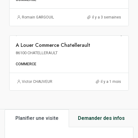
Romain GARGOUIL
il y a 3 semaines
127€ m²/an HT HC
A Louer Commerce Chatellerault
A LOUER
86100 CHATELLERAULT
COMMERCE
Victor CHAUVEUR
il y a 1 mois
Planifier une visite
Demander des infos