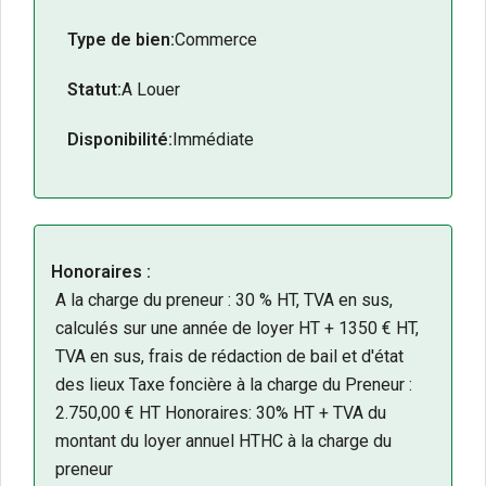
Type de bien:
Commerce
Localisation secteur aéroport de Poitiers.
Implantation au pied d’un rond-point, visibilité
Statut:
A Louer
directe depuis la voie.
351 m² de surface commerciale.
Disponibilité:
Immédiate
Environnement d’entreprises dynamique et
diversifié.
Parking commun disponible pour vos clients et
collaborateurs.
Disponibilité à convenir selon votre projet
Honoraires :
d’implantation.
A la charge du preneur : 30 % HT, TVA en sus,
Adapté à diverses activités commerciales,
calculés sur une année de loyer HT + 1350 € HT,
artisanales ou de services.
TVA en sus, frais de rédaction de bail et d'état
N’hésitez pas à contacter notre équipe pour tout
des lieux Taxe foncière à la charge du Preneur :
renseignement complémentaire ou pour organiser
2.750,00 € HT Honoraires: 30% HT + TVA du
une visite.
montant du loyer annuel HTHC à la charge du
preneur