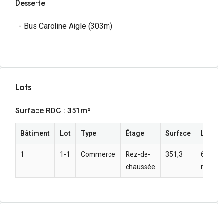
Desserte
- Bus Caroline Aigle (303m)
Lots
Surface RDC : 351m²
Bâtiment
Lot
Type
Étage
Surface
Loye
1
1-1
Commerce
Rez-de-
351,3
65,47
chaussée
m² a