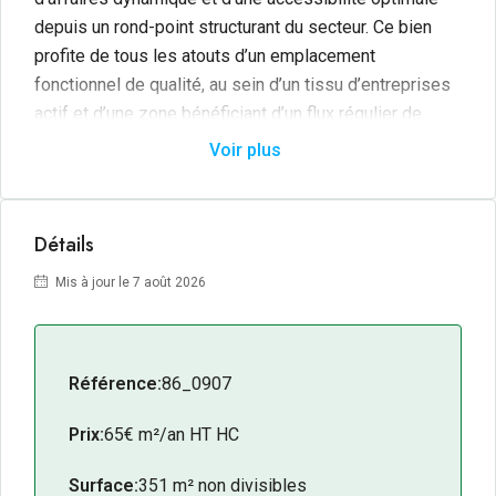
depuis un rond-point structurant du secteur. Ce bien
profite de tous les atouts d’un emplacement
fonctionnel de qualité, au sein d’un tissu d’entreprises
actif et d’une zone bénéficiant d’un flux régulier de
professionnels.
Voir plus
D’une superficie de
351 m²
, ce local présente une
configuration spacieuse et adaptée à diverses
Détails
activités commerciales, artisanales ou de services
nécessitant un espace de travail généreux. Son
Mis à jour le 7 août 2026
implantation au pied d’un rond-point, entouré de
locataires dynamiques, en fait un actif pertinent pour
tout porteur de projet souhaitant s’installer dans un
Référence:
86_0907
environnement d’affaires établi, avec une visibilité
directe depuis la voie et un accès facilité pour la
Prix:
65€ m²/an HT HC
clientèle.
Surface:
351 m² non divisibles
Les + du bien :