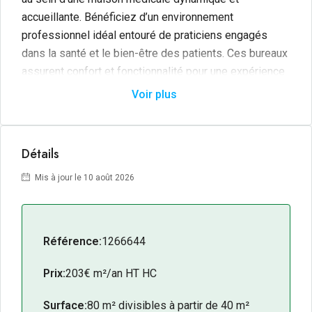
accueillante. Bénéficiez d’un environnement
professionnel idéal entouré de praticiens engagés
dans la santé et le bien-être des patients. Ces bureaux
assurent confort et fonctionnalité pour une expérience
optimale, idéale pour les professionnels souhaitant
Voir plus
démarrer ou étendre leur activité.
Détails
Mis à jour le 10 août 2026
Référence:
1266644
Prix:
203€ m²/an HT HC
Surface:
80 m² divisibles à partir de 40 m²