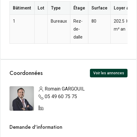
Bâtiment
Lot
Type
Étage
Surface
Loyer annu
1
Bureaux
Rez-
80
202.5  HT H
de-
m² an
dalle
Coordonnées
Voir les annonces
Romain GARGOUIL
05 49 60 75 75
Demande d'information