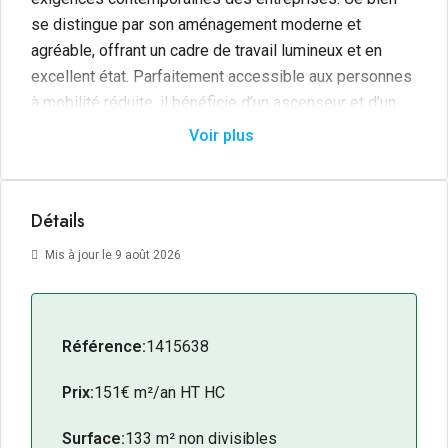
se distingue par son aménagement moderne et
agréable, offrant un cadre de travail lumineux et en
excellent état. Parfaitement accessible aux personnes
à mobilité réduite, il bénéficie d’un ascenseur et d’un
parking commun, garantissant ainsi un confort optimal
Voir plus
pour vos collaborateurs et visiteurs. Pour toute
information complémentaire concernant la disponibilité
de ce bien d’exception, nous vous invitons à nous
Détails
consulter directement.
Mis à jour le 9 août 2026
Référence:
1415638
Prix:
151€ m²/an HT HC
Surface:
133 m² non divisibles