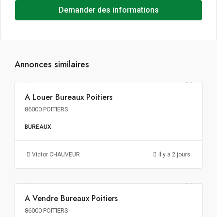
Demander des informations
Annonces similaires
87€ m²/an HT HC
A Louer Bureaux Poitiers
A LOUER
86000 POITIERS
BUREAUX
Victor CHAUVEUR
il y a 2 jours
1 576€ m² HT HD HF
A Vendre Bureaux Poitiers
A VENDRE
86000 POITIERS