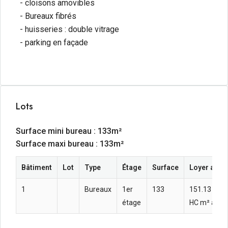
- cloisons amovibles
- Bureaux fibrés
- huisseries : double vitrage
- parking en façade
Lots
Surface mini bureau : 133m²
Surface maxi bureau : 133m²
Bâtiment
Lot
Type
Étage
Surface
Loyer annu
1
Bureaux
1er
133
151.13  HT
étage
HC m² an