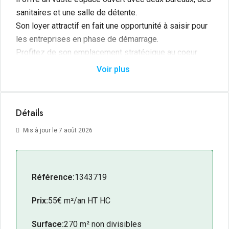
sanitaires et une salle de détente.
Son loyer attractif en fait une opportunité à saisir pour
les entreprises en phase de démarrage.
Profitez de son emplacement stratégique au coeur
d’une zone dynamique regroupant plus de 100
Voir plus
entreprises, avec un parking pour un confort optimal.
Une adresse professionnelle de choix pour votre
activité en pleine expansion.
Détails
Mis à jour le 7 août 2026
Référence:
1343719
Prix:
55€ m²/an HT HC
Surface:
270 m² non divisibles