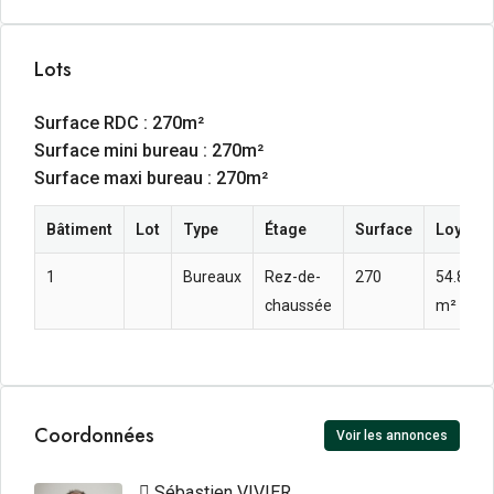
Lots
Surface RDC : 270m²
Surface mini bureau : 270m²
Surface maxi bureau : 270m²
Bâtiment
Lot
Type
Étage
Surface
Loyer a
1
Bureaux
Rez-de-
270
54.8  H
chaussée
m² an
Coordonnées
Voir les annonces
Sébastien VIVIER