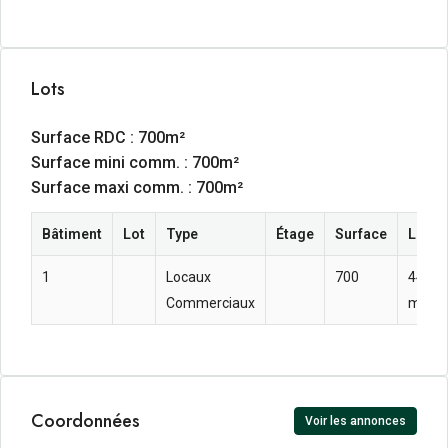
Lots
Surface RDC : 700m²
Surface mini comm. : 700m²
Surface maxi comm. : 700m²
Bâtiment
Lot
Type
Étage
Surface
Loyer
1
Locaux
700
44.57 
Commerciaux
m² an
Coordonnées
Voir les annonces