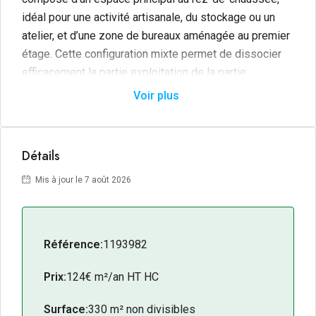
idéal pour une activité artisanale, du stockage ou un
atelier, et d’une zone de bureaux aménagée au premier
étage. Cette configuration mixte permet de dissocier
efficacement la partie exploitation de la partie
administrative. Un parking extérieur commun est à la
Voir plus
disposition des utilisateurs, facilitant l’accès pour les
collaborateurs et la clientèle.
Détails
Mis à jour le 7 août 2026
Référence:
1193982
Prix:
124€ m²/an HT HC
Surface:
330 m² non divisibles