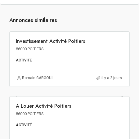
Annonces similaires
381€ m² HT HD HF
Investissement Activité Poitiers
INVESTISSEMENT
86000 POITIERS
ACTIVITÉ
Romain GARGOUIL
il y a 2 jours
53€ m²/an HT HC
A Louer Activité Poitiers
A LOUER
86000 POITIERS
ACTIVITÉ