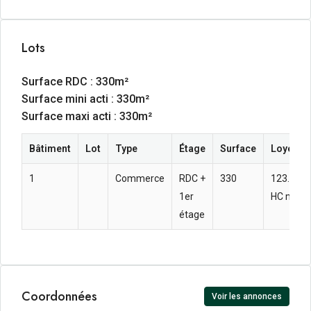
Lots
Surface RDC : 330m²
Surface mini acti : 330m²
Surface maxi acti : 330m²
Bâtiment
Lot
Type
Étage
Surface
Loyer an
1
Commerce
RDC +
330
123.88  
1er
HC m² a
étage
Coordonnées
Voir les annonces