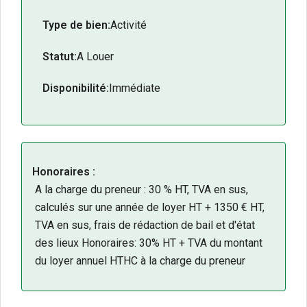
souhaitant optimiser sa logistique et capitaliser sur un
emplacement à fort potentiel de visibilité et
Type de bien:
Activité
d’accessibilité.
Statut:
A Louer
Les + du bien :
Disponibilité:
Immédiate
Implantation au coeur de la zone commerciale
des Portes du Futur, Futuroscope, Chasseneuil-
du-Poitou.
Secteur stratégique et dynamique :
environnement économique majeur de la région.
Honoraires :
900 m² de surface d’entrepôt : capacité adaptée
A la charge du preneur : 30 % HT, TVA en sus,
au développement ou à l’expansion d’activité.
calculés sur une année de loyer HT + 1350 € HT,
Quai de chargement : optimisation des flux de
TVA en sus, frais de rédaction de bail et d'état
réception et d’expédition.
des lieux Honoraires: 30% HT + TVA du montant
Accès direct aux grands axes routiers : logistique
du loyer annuel HTHC à la charge du preneur
fluide et efficace.
Exposition optimale aux flux de consommateurs