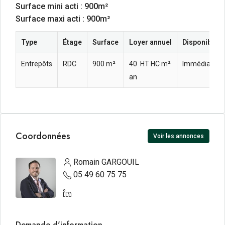
Surface mini acti : 900m²
Surface maxi acti : 900m²
Type
Étage
Surface
Loyer annuel
Disponibilité
Entrepôts
RDC
900 m²
40  HT HC m²
Immédiate
an
Coordonnées
Voir les annonces
Romain GARGOUIL
05 49 60 75 75
Demande d'information