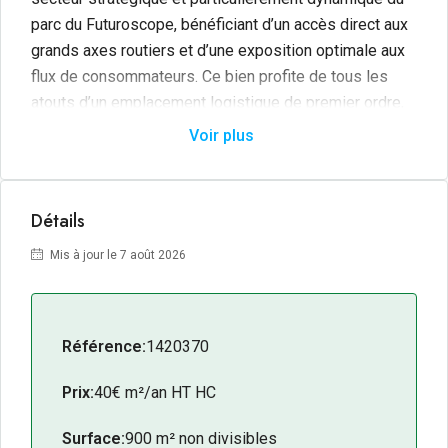
parc du Futuroscope, bénéficiant d’un accès direct aux
grands axes routiers et d’une exposition optimale aux
flux de consommateurs. Ce bien profite de tous les
atouts d’un emplacement logistique de premier ordre,
alliant connectivité exceptionnelle, superficie
Voir plus
significative et équipements adaptés aux besoins des
entreprises en développement ou en expansion.
Détails
D’une superficie de
900 m²
, cet entrepôt est doté d’un
quai de chargement, facilitant les opérations de
Mis à jour le 7 août 2026
réception et d’expédition des marchandises dans des
conditions optimales de fluidité et d’efficacité. Son
implantation au coeur de la zone commerciale des
Référence:
1420370
Portes du Futur, à proximité immédiate des grands
axes de circulation et au sein d’un environnement
Prix:
40€ m²/an HT HC
économique majeur de la région, en fait un actif
particulièrement pertinent pour toute entreprise
Surface:
900 m² non divisibles