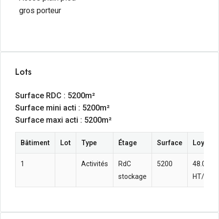
gros porteur
Lots
Surface RDC : 5200m²
Surface mini acti : 5200m²
Surface maxi acti : 5200m²
Bâtiment
Lot
Type
Étage
Surface
Loyer a
1
Activités
RdC
5200
48.08 
stockage
HT/HC/