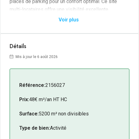
places de parking pour un confort optimal. Ce site
multi-locataires offre une visibilité excellente,
garantissant une image de marque renforcée et un
Voir plus
accès facile pour vos clients et partenaires. Ne
manquez pas cette chance unique de développer votre
activité dans un environnement dynamique et bien
Détails
desservi.
Mis à jour le 6 août 2026
Référence:
2156027
Prix:
48€ m²/an HT HC
Surface:
5200 m² non divisibles
Type de bien:
Activité