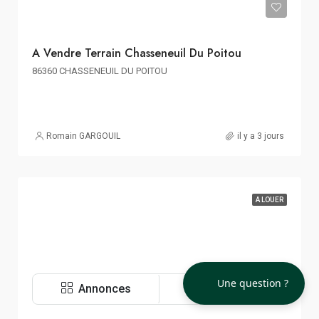
60€ m² HT HD HF
A Vendre Terrain Chasseneuil Du Poitou
86360 CHASSENEUIL DU POITOU
Romain GARGOUIL
il y a 3 jours
A LOUER
Une question ?
Annonces
Vue Carte